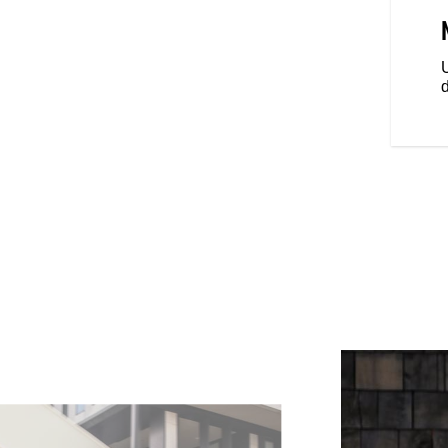
te avant ajourée de 19" et de
end qu’une chose : que vous lui