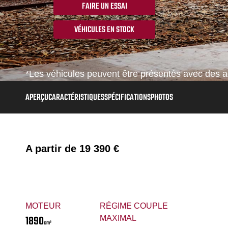
FAIRE UN ESSAI
VÉHICULES EN STOCK
*Les véhicules peuvent être présentés avec des ac
APERÇU
CARACTÉRISTIQUES
SPÉCIFICATIONS
PHOTOS
A partir de
19 390 €
MOTEUR
RÉGIME COUPLE
1890
MAXIMAL
cm³