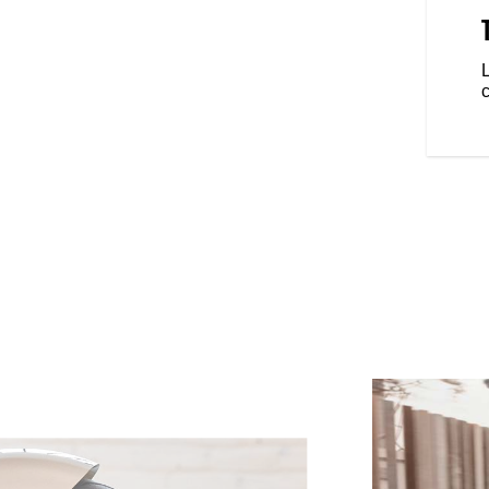
OMMAND 4"
prendre à un compteur
rmet à la Chief Dark Horse de
L
re ses fonctions de compteur de
s permet de profiter de la
onner un mode de conduite, de
et de gérer votre musique lancée
onnecté via Bluetooth®.