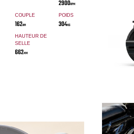
2900
RPM
COUPLE
POIDS
162
304
NM
KG
HAUTEUR DE
SELLE
662
MM