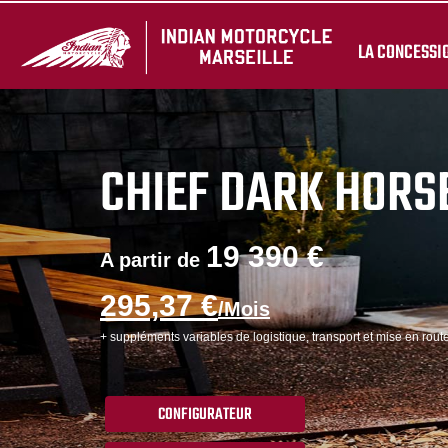
LA CONCESSI
CHIEF DARK HORS
19 390 €
A partir de
295,37 €
/Mois
+ suppléments variables de logistique, transport et mise en route
CONFIGURATEUR